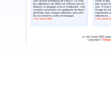
une version améliorée de celui-ci. Ce sont
chats et des
les utilisateurs du SMS eux-mêmes qui ont
bien avant l
élaboré ce langage à force d'utilisation. Une
vies. Il s'est
certaine convention est appliquée de façon
l'image du tra
générale mais chaque utilisateur peut user
maintenant ac
de ses propres codes de langage.
utilisateurs...
+ En savoir plus
+ En savoir p
Le site Guide SMS appar
Copyright ©
Terap